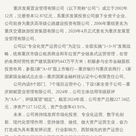
重庆发展置业管理有限公司（以下简称“公司”）成立于2002年
12月，注册资本52.87亿元，系重庆发展投资公司旗下全资子企业。
公司前身为重庆高等级公路建设投资有限公司，2006年重组更名为
重庆交通旅游投资集团有限公司，2020年4月正式更名为重庆发展置
业管理有限公司。
公司以“专业化资产运营公司”为定位，全面实施“1+3+N”发展战
略，统筹重庆市级公租房商业和车位资产全链条式运营管理，在管
的各类经营性资产建筑面积约443万平方米；积极参与全市金融股权
投资布局，参股2家“A+H”股上市银行—重庆银行与重庆农商行，1家
国家级金融试点企业—重庆国家金融科技认证中心有限责任公司。
公司内设8个部门、7个项目运营中心，下设1家全资子公司—重
庆财赋置业管理有限公司。2024年，公司主体信用等级获评
为“AA+”，评级展望“稳定”。截至2024年底，公司资产总额227.34亿
元，净资产127.51亿元，资产负债率43.91%。
未来，公司将持续发挥市场化投资、专业化运营、数字化创
新、现代化管理作用，坚持做强、做优、做大资产运营主业，奋力
打造成为具有重发辨识度、行业影响力、西部领先的资产运营公